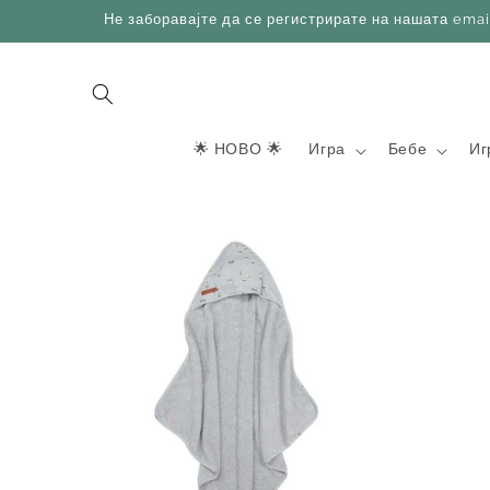
Skip to
Не заборавајте да се регистрирате на нашата emai
content
🌟 НОВО 🌟
Игра
Бебе
Иг