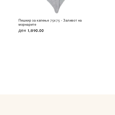
Пешкир за капење 75х75 - Заливот на
морнарите
Регуларна
ден 1,890.00
цена