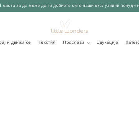
l листа за да може да ги добиете сите наши екслузивни понуди 
рај и движи се
Текстил
Прослави
Едукација
Катег