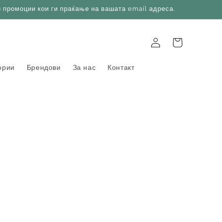
и промоции кои ги праќање на вашата email адреса.
Log
Корпа
in
ории
Брендови
За нас
Контакт