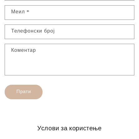
н
т
Меил
*
а
к
Телефонски број
т
Ф
Коментар
о
р
м
а
Прати
Услови за користење