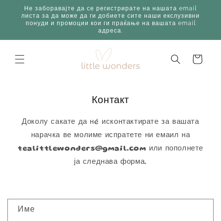
Skip to
Не заборавајте да се регистрирате на нашата email
content
листа за да може да ги добиете сите наши екслузивни
понуди и промоции кои ги праќање на вашата email
адреса.
Корпа
Контакт
Доколу сакате да нé исконтактирате за вашата
нарачка ве молиме испратете ни емаил на
tealittlewonders@gmail.com
или пополнете
ја следнава форма.
К
Име
о