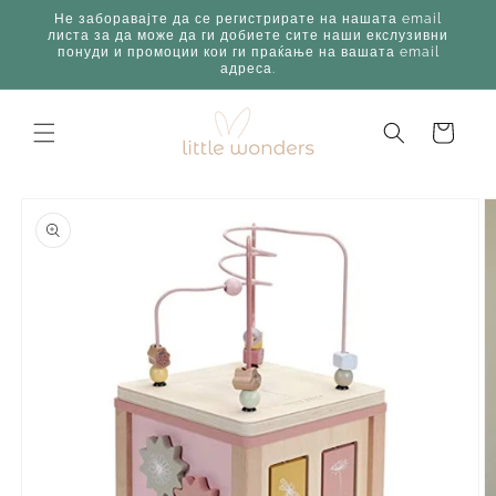
Skip to
Не заборавајте да се регистрирате на нашата email
content
листа за да може да ги добиете сите наши екслузивни
понуди и промоции кои ги праќање на вашата email
адреса.
Корпа
Skip to
product
information