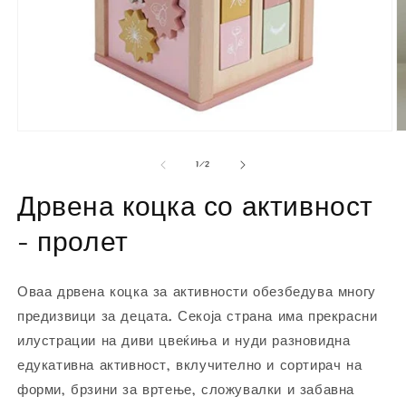
Open
O
media
m
1
2
of
1
/
2
in
in
modal
m
Дрвена коцка со активност
- пролет
Оваа дрвена коцка за активности обезбедува многу
предизвици за децата. Секоја страна има прекрасни
илустрации на диви цвеќиња и нуди разновидна
едукативна активност, вклучително и сортирач на
форми, брзини за вртење, сложувалки и забавна