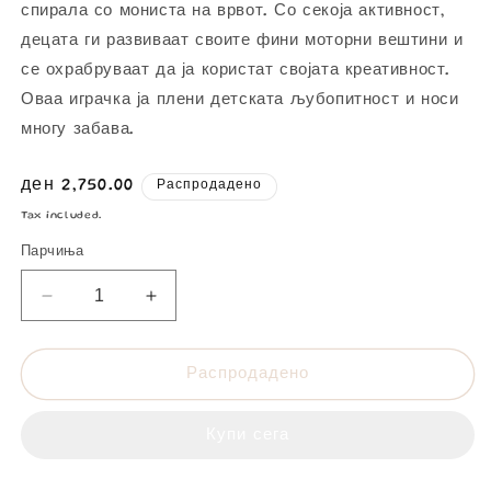
спирала со мониста на врвот. Со секоја активност,
децата ги развиваат своите фини моторни вештини и
се охрабруваат да ја користат својата креативност.
Оваа играчка ја плени детската љубопитност и носи
многу забава.
Регуларна
ден 2,750.00
Распродадено
цена
Tax included.
Парчиња
Парчиња
Парчиња
Дрвена
Дрвена
коцка
коцка
со
со
Распродадено
активност
активност
-
-
пролет
пролет