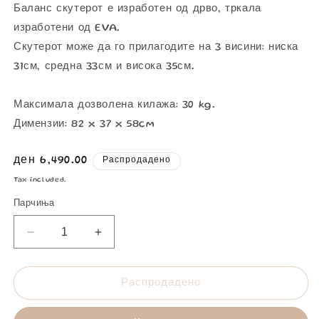
Баланс скутерот е изработен од дрво, тркала
изработени од EVA.
Скутерот може да го прилагодите на 3 висини: ниска
31см, средна 33см и висока 35см.
Максимала дозволена килажа: 30 kg.
Димензии:
82 x 37 x 58cm
Регуларна
ден 6,490.00
Распродадено
цена
Tax included.
Парчиња
Парчиња
Парчиња
Баланс
Баланс
Скутер
Скутер
-
-
Распродадено
Maт
Maт
розе
розе