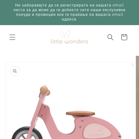
Skip to
Не заборавајте да се регистрирате на нашата email
content
листа за да може да ги добиете сите наши екслузивни
понуди и промоции кои ги праќање на вашата email
адреса.
Корпа
Skip to
product
information